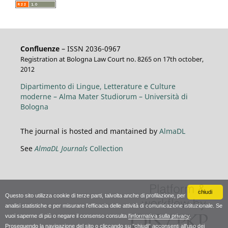
Confluenze
– ISSN 2036-0967
Registration at Bologna Law Court no. 8265 on 17th october,
2012
Dipartimento di Lingue, Letterature e Culture
moderne – Alma Mater Studiorum – Università di
Bologna
The journal is hosted and mantained by
AlmaDL
See
AlmaDL Journals
Collection
chiudi
Questo sito utilizza cookie di terze parti, talvolta anche di profilazione, per
analisi statistiche e per misurare l'efficacia delle attività di comunicazione istituzionale. Se
vuoi saperne di più o negare il consenso consulta
l'informativa sulla privacy
.
Proseguendo la navigazione del sito o cliccando su "chiudi" acconsenti all'uso dei