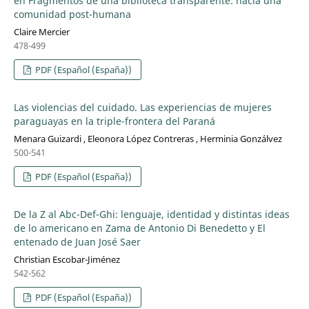
en Fragmentos de una biblioteca transparente: hacia una
comunidad post-humana
Claire Mercier
478-499
PDF (Español (España))
Las violencias del cuidado. Las experiencias de mujeres
paraguayas en la triple-frontera del Paraná
Menara Guizardi , Eleonora López Contreras , Herminia Gonzálvez
500-541
PDF (Español (España))
De la Z al Abc-Def-Ghi: lenguaje, identidad y distintas ideas
de lo americano en Zama de Antonio Di Benedetto y El
entenado de Juan José Saer
Christian Escobar-Jiménez
542-562
PDF (Español (España))