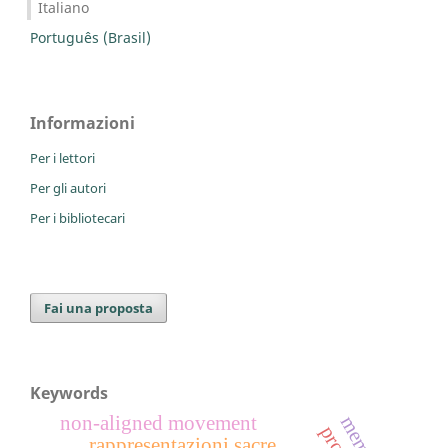
Italiano
Português (Brasil)
Informazioni
Per i lettori
Per gli autori
Per i bibliotecari
Fai una proposta
Keywords
non-aligned movement
memory
rappresentazioni sacre