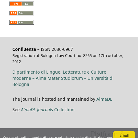
Confluenze
– ISSN 2036-0967
Registration at Bologna Law Court no. 8265 on 17th october,
2012
Dipartimento di Lingue, Letterature e Culture
moderne – Alma Mater Studiorum – Università di
Bologna
The journal is hosted and mantained by
AlmaDL
See
AlmaDL Journals
Collection
chiudi
Questo sito utilizza cookie di terze parti, talvolta anche di profilazione, per