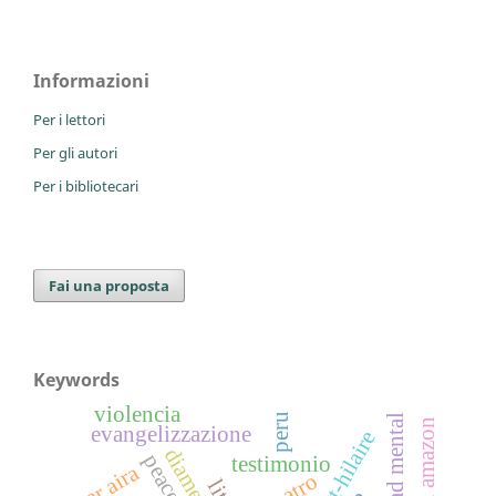
Informazioni
Per i lettori
Per gli autori
Per i bibliotecari
Fai una proposta
Keywords
violencia
peru
peruvian amazon
evangelizzazione
saint-hilaire
testimonio
césar aira
teatro