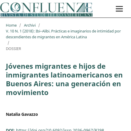
Home
/
Archivi
/
V. 10 N. 1 (2018): Ibi–Alibi. Prácticas e imaginarios de intimidad por
descendientes de migrantes en América Latina
/
DOSSIER
Jóvenes migrantes e hijos de
inmigrantes latinoamericanos en
Buenos Aires: una generación en
movimiento
Natalia Gavazzo
DOI:
https://doi.org/10.6092/issn.2036-0967/8298