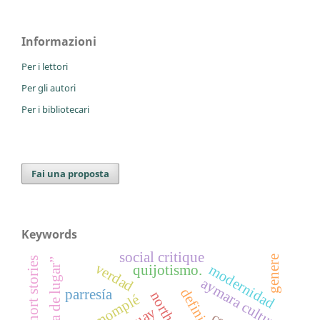
Informazioni
Per i lettori
Per gli autori
Per i bibliotecari
Fai una proposta
Keywords
social critique
genere
verdad
modernidad
quijotismo.
aymara culture
parresía
lília momplé