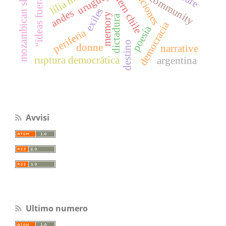
mozambican short stories
“ideas fuera de lugar”
definiciones
northern chile
uruguay
community
exiles
andes
memory
dictadura
democracia
poesía
periferia
destino
donne
narrative
ruptura democrática
argentina
Avvisi
Ultimo numero