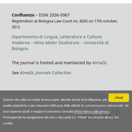
Confluenze
– ISSN 2036-0967
Registration at Bologna Law Court no. 8265 on 17th october,
2012
Dipartimento di Lingue, Letterature e Culture
moderne – Alma Mater Studiorum – Università di
Bologna
The journal is hosted and mantained by
AlmaDL
See
AlmaDL Journals
Collection
chiudi
Questo sito utilizza cookie di terze parti, talvolta anche di profilazione, per
analisi statistiche e per misurare l'efficacia delle attività di comunicazione istituzionale. Se
vuoi saperne di più o negare il consenso consulta
l'informativa sulla privacy
.
Proseguendo la navigazione del sito o cliccando su "chiudi" acconsenti all'uso dei
cookie.