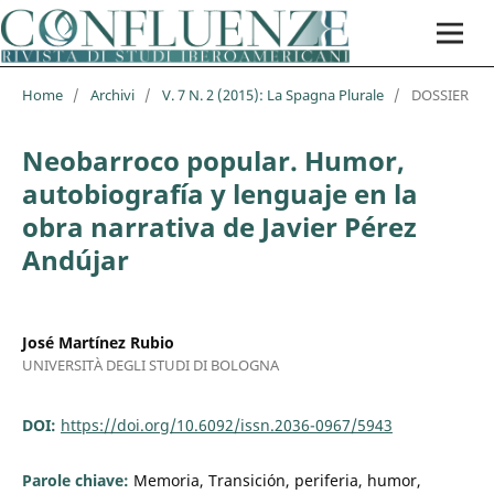
Home
/
Archivi
/
V. 7 N. 2 (2015): La Spagna Plurale
/
DOSSIER
Neobarroco popular. Humor,
autobiografía y lenguaje en la
obra narrativa de Javier Pérez
Andújar
José Martínez Rubio
UNIVERSITÀ DEGLI STUDI DI BOLOGNA
DOI:
https://doi.org/10.6092/issn.2036-0967/5943
Parole chiave:
Memoria, Transición, periferia, humor,