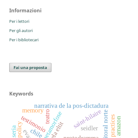
Informazioni
Per i lettori
Per gli autori
Per i bibliotecari
Fai una proposta
Keywords
narrativa de la pos-dictadura
memory
saint-hilaire
teatro
litoral norte
metamorfose
testimonio
practices
diamela eltit
seidler
chile