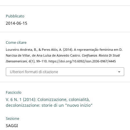
Pubblicato
2014-06-15
Come citare
Loureiro Andreta, B., & Peres Alós, A. (2014). A representação feminina em D.
Narcisa de Villar, de Ana Luísa de Azevedo Castro.
Confluenze. Rivista Di Studi
Iberoamericani
,
6
(1), 99–110. https://doi.org/10.6092/issn.2036-0967/4445
Ulteriori formati di citazione
Fascicolo
V. 6 N. 1 (2014): Colonizzazione, colonialità,
decolonizzazione: storie di un "nuovo inizio"
Sezione
SAGGI