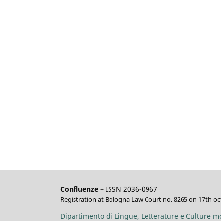
Confluenze
– ISSN 2036-0967
Registration at Bologna Law Court no. 8265 on 17th oc
Dipartimento di Lingue, Letterature e Culture m