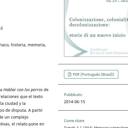
44
Chaco, historia, memoria,
PDF (Português (Brasil))
la
Hablar con los perros
de
Pubblicato
elaciones que el texto
2014-06-15
la ciudad y la
o de disputa. A partir
y de un complejo
Come citare
ivas, el relato pone en
Traballi, S. I. (2014). Memorias subterránea