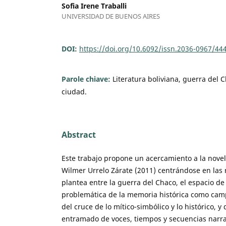
Sofia Irene Traballi
UNIVERSIDAD DE BUENOS AIRES
DOI:
https://doi.org/10.6092/issn.2036-0967/44
Parole chiave:
Literatura boliviana, guerra del 
ciudad.
Abstract
Este trabajo propone un acercamiento a la nove
Wilmer Urrelo Zárate (2011) centrándose en las r
plantea entre la guerra del Chaco, el espacio de 
problemática de la memoria histórica como camp
del cruce de lo mítico-simbólico y lo histórico, 
entramado de voces, tiempos y secuencias narrat