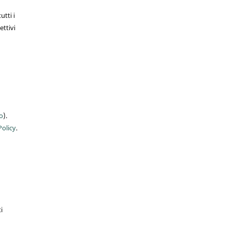
utti i
ettivi
o
).
olicy
.
i