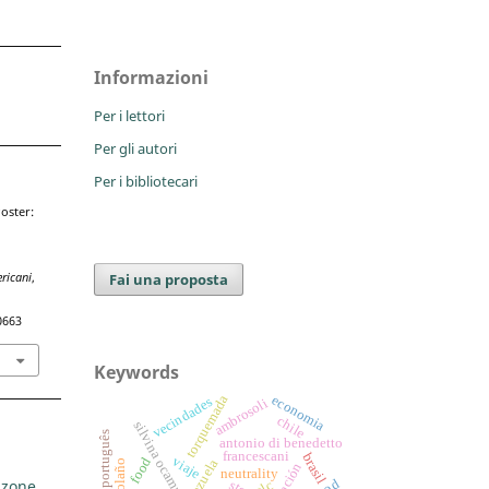
Informazioni
Per i lettori
Per gli autori
Per i bibliotecari
oster:
d
Fai una proposta
ericani
,
0663
Keywords
economia
torquemada
vecindades
ambrosoli
chile
silvina ocampo
império português
antonio di benedetto
francescani
brasil
viaje
food
venezuela
neutrality
e zone
tlc