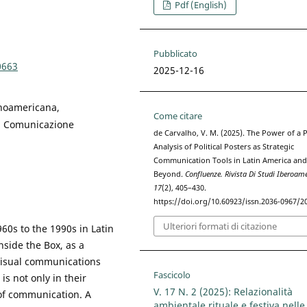
Pdf (English)
Pubblicato
0663
2025-12-16
inoamericana,
Come citare
x, Comunicazione
de Carvalho, V. M. (2025). The Power of a P
Analysis of Political Posters as Strategic
Communication Tools in Latin America an
Beyond.
Confluenze. Rivista Di Studi Iberoam
17
(2), 405–430.
https://doi.org/10.60923/issn.2036-0967/2
Ulteriori formati di citazione
960s to the 1990s in Latin
nside the Box, as a
 visual communications
Fascicolo
s not only in their
V. 17 N. 2 (2025): Relazionalità
of communication. A
ambientale rituale e festiva nell