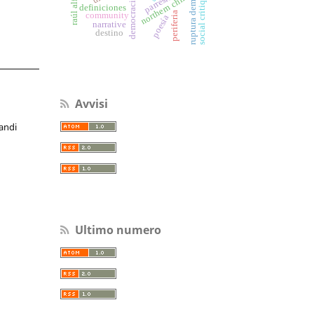
ruptura democrática
raúl alfonsín
social critique
northern chile
parresía
democracia
definiciones
periferia
community
poesía
narrative
destino
Avvisi
andi
Ultimo numero