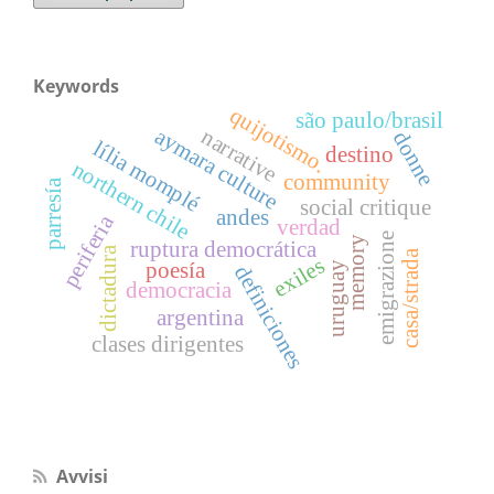
Keywords
quijotismo.
são paulo/brasil
aymara culture
narrative
donne
lília momplé
destino
northern chile
community
parresía
social critique
andes
periferia
verdad
emigrazione
memory
ruptura democrática
dictadura
casa/strada
exiles
poesía
uruguay
definiciones
democracia
argentina
clases dirigentes
Avvisi