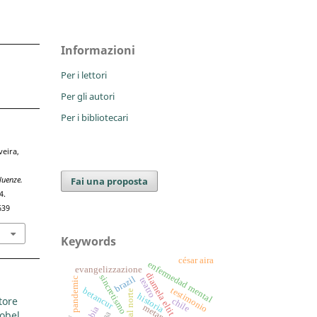
Informazioni
Per i lettori
Per gli autori
Per i bibliotecari
veira,
Fai una proposta
luenze.
4.
639
Keywords
césar aira
enfermedad mental
evangelizzazione
diamela eltit
sincretismo
brazil
pandemic
teatro
testimonio
betancur
litoral norte
historia
tore
chile
Nobel