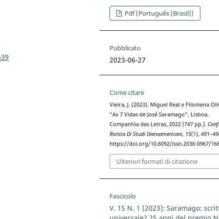
Pdf (Português (Brasil))
Pubblicato
639
2023-06-27
Come citare
Vieira, J. (2023). Miguel Real e Filomena Oli
“As 7 Vidas de José Saramago”, Lisboa,
Companhia das Letras, 2022 (747 pp.).
Conf
Rivista Di Studi Iberoamericani
,
15
(1), 491–49
https://doi.org/10.6092/issn.2036-0967/16
Ulteriori formati di citazione
Fascicolo
V. 15 N. 1 (2023): Saramago: scrit
universale? 25 anni del premio 