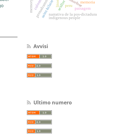
metamorfose
colombia
protodramma
saint-hilaire
memory
seidler
memoria
go
peru
paisagem
narrativa de la pos-dictadura
indigenous people
Avvisi
Ultimo numero