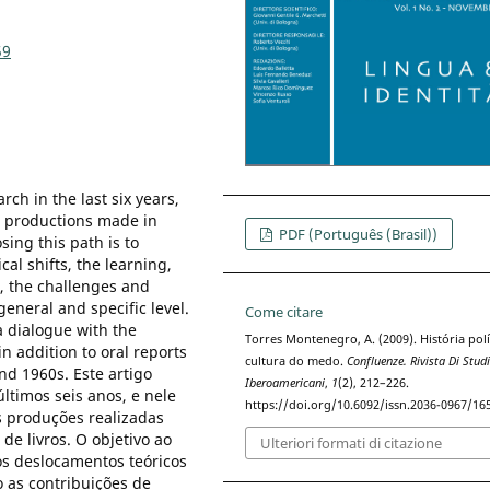
59
arch in the last six years,
in productions made in
PDF (Português (Brasil))
sing this path is to
al shifts, the learning,
s, the challenges and
general and specific level.
Come citare
a dialogue with the
Torres Montenegro, A. (2009). História polí
 addition to oral reports
cultura do medo.
Confluenze. Rivista Di Stud
nd 1960s. Este artigo
Iberoamericani
,
1
(2), 212–226.
ltimos seis anos, e nele
https://doi.org/10.6092/issn.2036-0967/16
s produções realizadas
de livros. O objetivo ao
Ulteriori formati di citazione
os deslocamentos teóricos
 as contribuições de