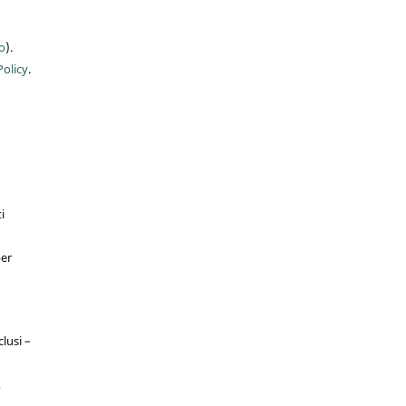
o
).
olicy
.
i
per
clusi –
,