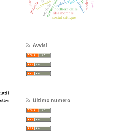
modernidad
aymara culture
exiles
community
verdad
parresía
destino
periferia
northern chile
lília momplé
social critique
Avvisi
utti i
Ultimo numero
ettivi