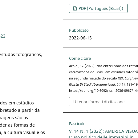
PDF (Português (Brasil))
Pubblicato
422
2022-06-15
Estudos fotográficos,
Come citare
Araldi, G. (2022). Nas entrelinhas dos retra
escravizados do Brasil em estúdios fotográ
na segunda metade do século XIX.
Confluen
Rivista Di Studi Iberoamericani
,
14
(1), 181–19
https://doi.org/10.6092/issn.2036-0967/14
Ulteriori formati di citazione
zados em estúdios
bretudo a partir da
imagens são os
Fascicolo
nder as formas de
V. 14 N. 1 (2022): AMERICA VISUA
 a cultura visual e os
L’uso politico delle immagini in