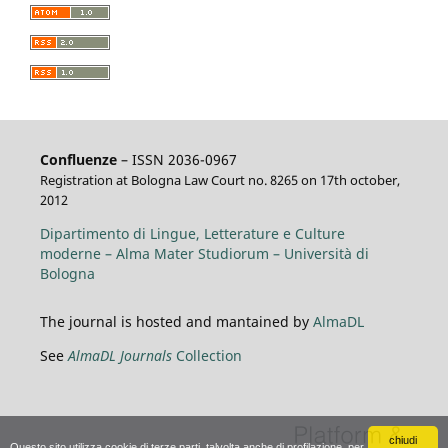
Confluenze
– ISSN 2036-0967
Registration at Bologna Law Court no. 8265 on 17th october,
2012
Dipartimento di Lingue, Letterature e Culture
moderne – Alma Mater Studiorum – Università di
Bologna
The journal is hosted and mantained by
AlmaDL
See
AlmaDL Journals
Collection
chiudi
Questo sito utilizza cookie di terze parti, talvolta anche di profilazione, per