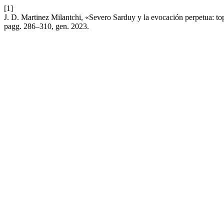
[1]
J. D. Martinez Milantchi, «Severo Sarduy y la evocación perpetua: to
pagg. 286–310, gen. 2023.