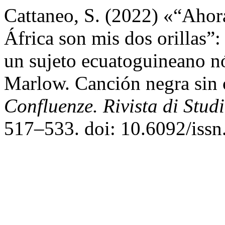
Cattaneo, S. (2022) «“Ahor
África son mis dos orillas”: 
un sujeto ecuatoguineano n
Marlow. Canción negra sin
Confluenze. Rivista di Stud
517–533. doi: 10.6092/iss