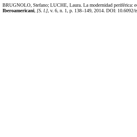
BRUGNOLO, Stefano; LUCHE, Laura. La modernidad periférica: ecos
Iberoamericani
,
[S. l.]
, v. 6, n. 1, p. 138–149, 2014. DOI: 10.6092/