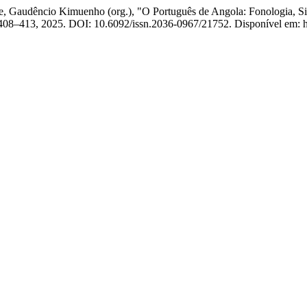
udêncio Kimuenho (org.), "O Português de Angola: Fonologia, Sint
p. 408–413, 2025. DOI: 10.6092/issn.2036-0967/21752. Disponível em: ht