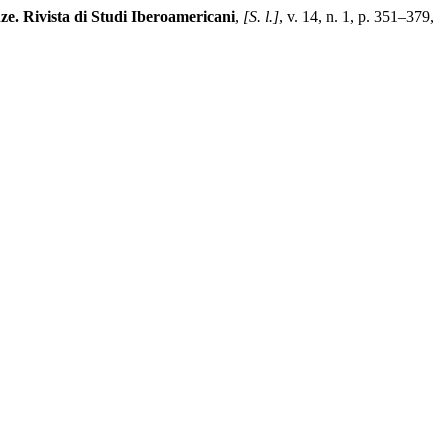
ze. Rivista di Studi Iberoamericani
,
[S. l.]
, v. 14, n. 1, p. 351–379,